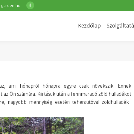
rgarden.hu
Facebook
Kezdőlap
Szolgáltat
 gaz, ami hónapról hónapra egyre csak növekszik. Ennek
et az Ön számára. Kiirtásuk után a fennmaradó zöld hulladékot
re, nagyobb mennyiség esetén teherautóval zöldhulladék-