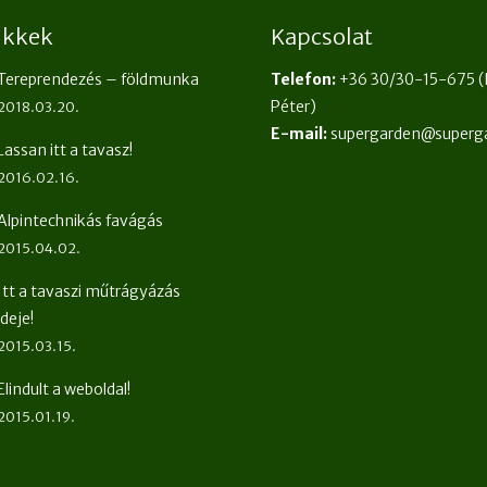
cikkek
Kapcsolat
Tereprendezés – földmunka
Telefon:
+36 30/30-15-675
(
Péter)
2018.03.20.
E-mail:
supergarden@superg
Lassan itt a tavasz!
2016.02.16.
Alpintechnikás favágás
2015.04.02.
Itt a tavaszi műtrágyázás
ideje!
2015.03.15.
Elindult a weboldal!
2015.01.19.