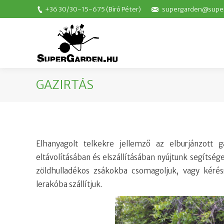
+36 30/30-15-675
(Biró Péter)
supergarden@supe
GAZIRTÁS
Elhanyagolt telkekre jellemző az elburjánzott
eltávolításában és elszállításában nyújtunk segítség
zöldhulladékos zsákokba csomagoljuk, vagy kérés
lerakóba szállítjuk.