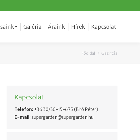
ásaink
Galéria
Áraink
Hírek
Kapcsolat
Főoldal
Gazirtás
You are here:
Kapcsolat
Telefon:
+36 30/30-15-675
(Biró Péter)
E-mail:
supergarden@supergarden.hu