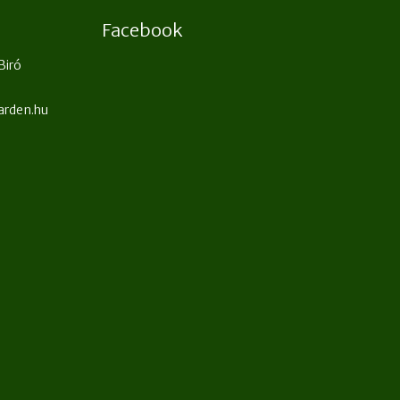
Facebook
Biró
arden.hu