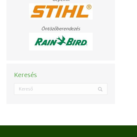
Öntözőberendezés
Keresés
Search: