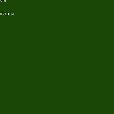
Biró
arden.hu