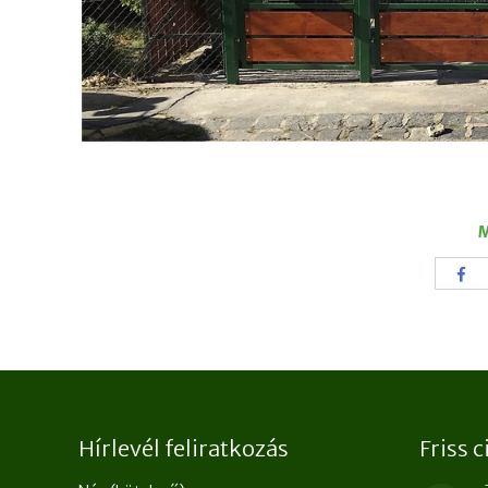
M
Sha
wit
Fac
Hírlevél feliratkozás
Friss 