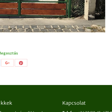
egosztás
Share
re
Share
with
h
with
Pinterest
ebook
Google+
cikkek
Kapcsolat