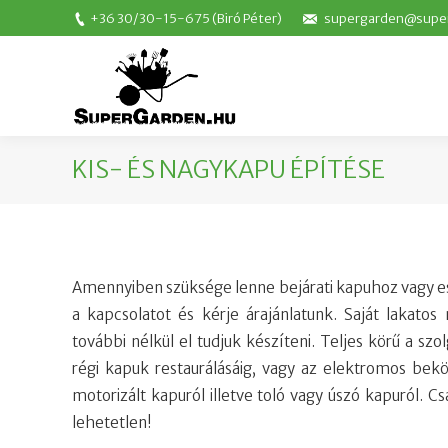
+36 30/30-15-675
(Biró Péter)
supergarden@supe
KIS- ÉS NAGYKAPU ÉPÍTÉSE
Amennyiben szüksége lenne bejárati kapuhoz vagy es
a kapcsolatot és kérje árajánlatunk. Saját lakat
további nélkül el tudjuk készíteni. Teljes körű a s
régi kapuk restaurálásáig, vagy az elektromos bek
motorizált kapuról illetve toló vagy úszó kapuról. 
lehetetlen!