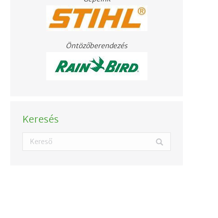
Öntözőberendezés
Keresés
Search: