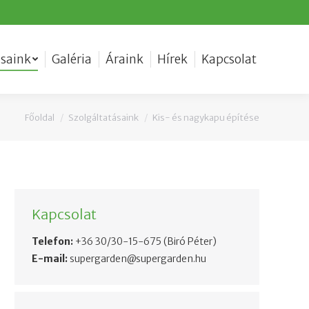
ásaink
Galéria
Áraink
Hírek
Kapcsolat
Főoldal
Szolgáltatásaink
Kis- és nagykapu építése
You are here:
Kapcsolat
Telefon:
+36 30/30-15-675
(Biró Péter)
E-mail:
supergarden@supergarden.hu