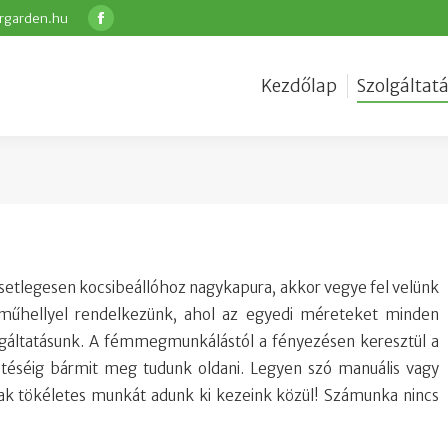
rgarden.hu
Facebook
Kezdőlap
Szolgáltat
etlegesen kocsibeállóhoz nagykapura, akkor vegye fel velünk
os műhellyel rendelkezünk, ahol az egyedi méreteket minden
zolgáltatásunk. A fémmegmunkálástól a fényezésen keresztül a
ötéséig bármit meg tudunk oldani. Legyen szó manuális vagy
Csak tökéletes munkát adunk ki kezeink közül! Számunka nincs