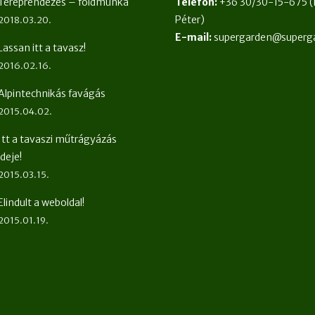
Tereprendezés – földmunka
Telefon:
+36 30/30-15-675
(
Péter)
2018.03.20.
E-mail:
supergarden@superg
Lassan itt a tavasz!
2016.02.16.
Alpintechnikás favágás
2015.04.02.
Itt a tavaszi műtrágyázás
ideje!
2015.03.15.
Elindult a weboldal!
2015.01.19.