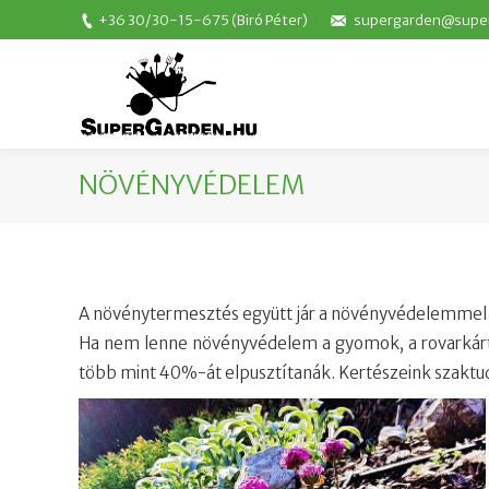
+36 30/30-15-675
(Biró Péter)
supergarden@supe
NÖVÉNYVÉDELEM
A növénytermesztés együtt jár a növényvédelemmel
Ha nem lenne növényvédelem a gyomok, a rovarkár
több mint 40%-át elpusztítanák. Kertészeink szaktu