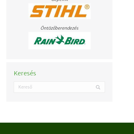
Öntözőberendezés
Keresés
Search: