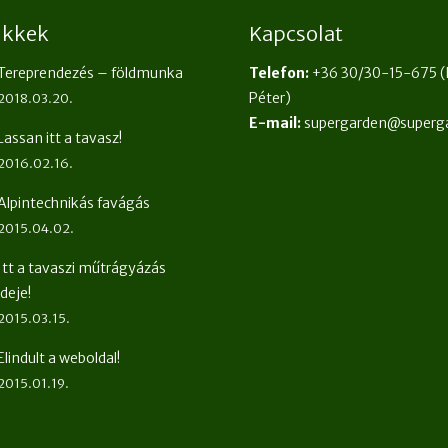
cikkek
Kapcsolat
Tereprendezés – földmunka
Telefon:
+36 30/30-15-675
(
Péter)
2018.03.20.
E-mail:
supergarden@superg
Lassan itt a tavasz!
2016.02.16.
Alpintechnikás favágás
2015.04.02.
Itt a tavaszi műtrágyázás
ideje!
2015.03.15.
Elindult a weboldal!
2015.01.19.