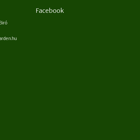
Facebook
Biró
arden.hu