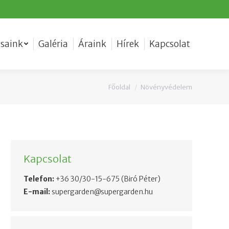
ásaink
Galéria
Áraink
Hírek
Kapcsolat
Főoldal
Növényvédelem
You are here:
Kapcsolat
Telefon:
+36 30/30-15-675
(Biró Péter)
E-mail:
supergarden@supergarden.hu