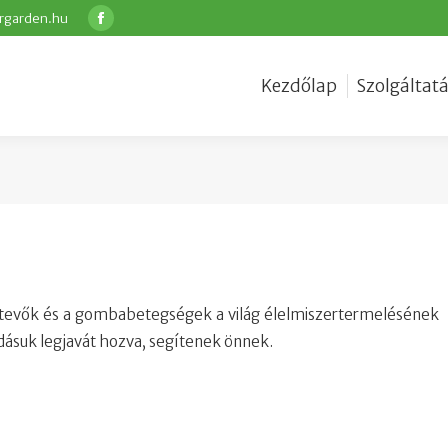
rgarden.hu
Facebook
Kezdőlap
Szolgáltat
tevők és a gombabetegségek a világ élelmiszertermelésének
dásuk legjavát hozva, segítenek önnek.