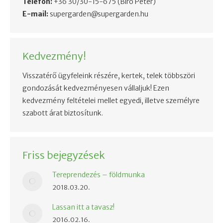
Telefon:
+36 30/30-15-675
(Biró Péter)
E-mail:
supergarden@supergarden.hu
Kedvezmény!
Visszatérő ügyfeleink részére, kertek, telek többszöri
gondozását kedvezményesen vállaljuk! Ezen
kedvezmény feltételei mellet egyedi, illetve személyre
szabott árat biztosítunk.
Friss bejegyzések
Tereprendezés – földmunka
2018.03.20.
Lassan itt a tavasz!
2016.02.16.