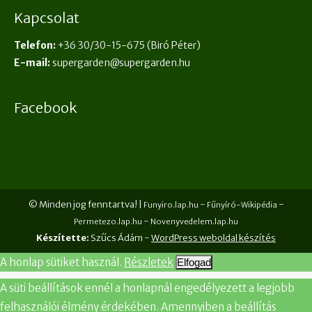
Kapcsolat
Telefon:
+36 30/30-15-675
(Biró Péter)
E-mail:
supergarden@supergarden.hu
Facebook
© Minden jog fenntartva! |
-
-
Funyiro.lap.hu
Fűnyíró-Wikipédia
-
Permetezo.lap.hu
Novenyvedelem.lap.hu
Készítette:
Szűcs Ádám -
WordPress weboldal készítés
A honlap sütiket használ.
Részletek
Elfogad
A süti beállítások ennél a honlapnál engedélyezett a legjobb
felhasználói élmény érdekében. Amennyiben a beállítás