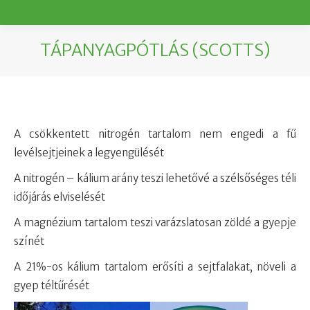
TÁPANYAGPÓTLÁS (SCOTTS)
You are here:
A csökkentett nitrogén tartalom nem engedi a fű
levélsejtjeinek a legyengülését
A nitrogén – kálium arány teszi lehetővé a szélsőséges téli
időjárás elviselését
A magnézium tartalom teszi varázslatosan zöldé a gyepje
színét
A 21%-os kálium tartalom erősíti a sejtfalakat, növeli a
gyep téltűrését