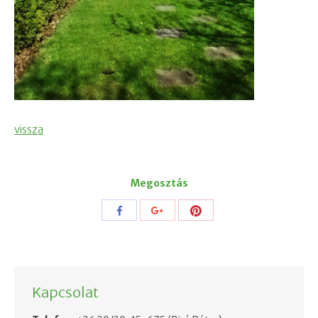
vissza
Megosztás
Share
Share
Share
with
with
with
Pinterest
Facebook
Google+
Kapcsolat